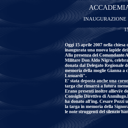
ACCADEMIA
INAUGURAZIONE L
1
Oggi 15 aprile 2007 nella chiesa 
inaugurata una nuova lapide dei 
Alla presenza del Comandante Am
Militare Don Aldo Nigro, celebra
donata dal Delegato Regionale d
memoria della moglie Gianna a c
Lusuardi".
E' stata deposta anche una corona
targa che rimarrà a futura memor
Erano presenti inoltre allievi/e del
Consiglio Direttivo di Anmilugo
ha donato all'ing. Cesare Pozzi 
la targa in memoria della Signo
le note struggenti del silenzio ha