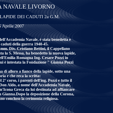
 NAVALE LIVORNO
APIDE DEI CADUTI 2a G.M.
5 Aprile 2007
dell'Accademia Navale, è stata benedetta e
caduti della guerra 1940-45.
m. Div. Cristiano Bettini, il Cappellano
ta la S. Messa, ha benedetto la nuova lapide,
ell'Emilia Romagna Ing. Cesare Pozzi in
ui è intestata la Fondazione " Gianna Pozzi
 di alloro a fianco della lapide, sotto una
ia e che reca la scritta:
 2° corso, i parenti dell'ing. Pozzi e tutto il
.Don Aldo, a nome dell'Accademia Navale,
un'Icona Greca da lui destinata ad affiancare
ra Gianna.Dopo la deposizione della Corona,
nno concluso la cerimonia religiosa.